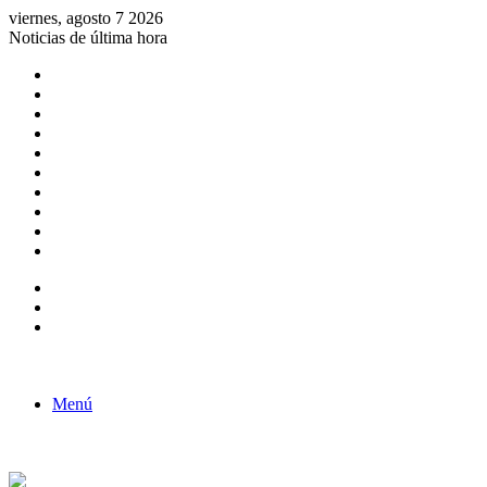
viernes, agosto 7 2026
Noticias de última hora
Consulta de Biólogos por Especialidad
ACTIVIDADES POR EL DÍA DEL BIOLOGO
COMUNICADO
Convocatorias para Biologos a Nivel Nacional
Aviso necrologico
ROL DEL BIOLOGO EN LA SOCIEDAD
TALLER DE FORTALECIMIENTO DE CAPACIDADES
Fiesta de confraternidad
Deporte Institucional
Juramentación del Concejo Directivo Regional 2019-2020
Barra lateral
Publicación al azar
Acceso
Menú