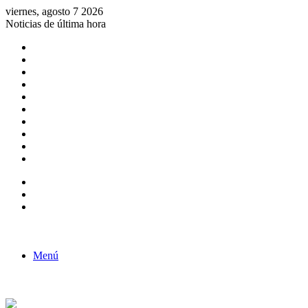
viernes, agosto 7 2026
Noticias de última hora
Consulta de Biólogos por Especialidad
ACTIVIDADES POR EL DÍA DEL BIOLOGO
COMUNICADO
Convocatorias para Biologos a Nivel Nacional
Aviso necrologico
ROL DEL BIOLOGO EN LA SOCIEDAD
TALLER DE FORTALECIMIENTO DE CAPACIDADES
Fiesta de confraternidad
Deporte Institucional
Juramentación del Concejo Directivo Regional 2019-2020
Barra lateral
Publicación al azar
Acceso
Menú