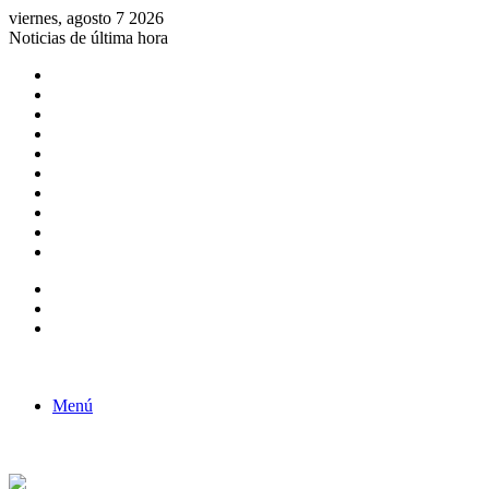
viernes, agosto 7 2026
Noticias de última hora
Consulta de Biólogos por Especialidad
ACTIVIDADES POR EL DÍA DEL BIOLOGO
COMUNICADO
Convocatorias para Biologos a Nivel Nacional
Aviso necrologico
ROL DEL BIOLOGO EN LA SOCIEDAD
TALLER DE FORTALECIMIENTO DE CAPACIDADES
Fiesta de confraternidad
Deporte Institucional
Juramentación del Concejo Directivo Regional 2019-2020
Barra lateral
Publicación al azar
Acceso
Menú