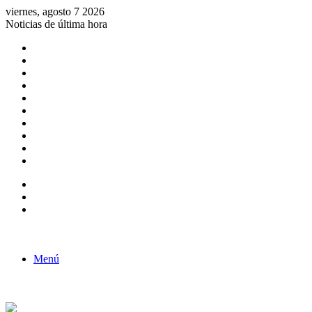
viernes, agosto 7 2026
Noticias de última hora
Consulta de Biólogos por Especialidad
ACTIVIDADES POR EL DÍA DEL BIOLOGO
COMUNICADO
Convocatorias para Biologos a Nivel Nacional
Aviso necrologico
ROL DEL BIOLOGO EN LA SOCIEDAD
TALLER DE FORTALECIMIENTO DE CAPACIDADES
Fiesta de confraternidad
Deporte Institucional
Juramentación del Concejo Directivo Regional 2019-2020
Barra lateral
Publicación al azar
Acceso
Menú