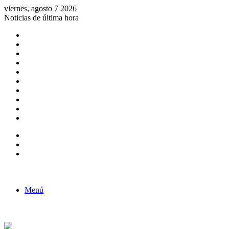
viernes, agosto 7 2026
Noticias de última hora
Consulta de Biólogos por Especialidad
ACTIVIDADES POR EL DÍA DEL BIOLOGO
COMUNICADO
Convocatorias para Biologos a Nivel Nacional
Aviso necrologico
ROL DEL BIOLOGO EN LA SOCIEDAD
TALLER DE FORTALECIMIENTO DE CAPACIDADES
Fiesta de confraternidad
Deporte Institucional
Juramentación del Concejo Directivo Regional 2019-2020
Barra lateral
Publicación al azar
Acceso
Menú