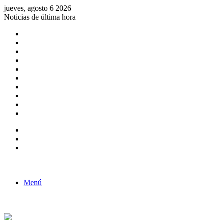
jueves, agosto 6 2026
Noticias de última hora
Consulta de Biólogos por Especialidad
ACTIVIDADES POR EL DÍA DEL BIOLOGO
COMUNICADO
Convocatorias para Biologos a Nivel Nacional
Aviso necrologico
ROL DEL BIOLOGO EN LA SOCIEDAD
TALLER DE FORTALECIMIENTO DE CAPACIDADES
Fiesta de confraternidad
Deporte Institucional
Juramentación del Concejo Directivo Regional 2019-2020
Barra lateral
Publicación al azar
Acceso
Menú