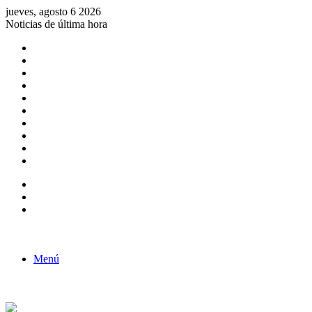
jueves, agosto 6 2026
Noticias de última hora
Consulta de Biólogos por Especialidad
ACTIVIDADES POR EL DÍA DEL BIOLOGO
COMUNICADO
Convocatorias para Biologos a Nivel Nacional
Aviso necrologico
ROL DEL BIOLOGO EN LA SOCIEDAD
TALLER DE FORTALECIMIENTO DE CAPACIDADES
Fiesta de confraternidad
Deporte Institucional
Juramentación del Concejo Directivo Regional 2019-2020
Barra lateral
Publicación al azar
Acceso
Menú