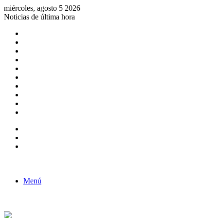
miércoles, agosto 5 2026
Noticias de última hora
Consulta de Biólogos por Especialidad
ACTIVIDADES POR EL DÍA DEL BIOLOGO
COMUNICADO
Convocatorias para Biologos a Nivel Nacional
Aviso necrologico
ROL DEL BIOLOGO EN LA SOCIEDAD
TALLER DE FORTALECIMIENTO DE CAPACIDADES
Fiesta de confraternidad
Deporte Institucional
Juramentación del Concejo Directivo Regional 2019-2020
Barra lateral
Publicación al azar
Acceso
Menú