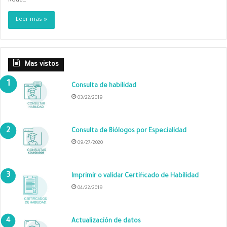
Road…
Leer más »
Mas vistos
Consulta de habilidad
03/22/2019
Consulta de Biólogos por Especialidad
09/27/2020
Imprimir o validar Certificado de Habilidad
04/22/2019
Actualización de datos