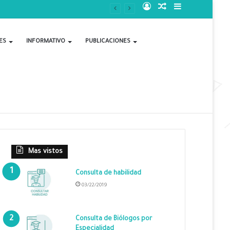
Acceso
Publicación
Barra
al
lateral
ES
INFORMATIVO
PUBLICACIONES
azar
Mas vistos
Consulta de habilidad
03/22/2019
Consulta de Biólogos por
Especialidad