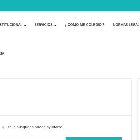
S POR EL DÍA DEL BIOLOGO
STITUCIONAL
SERVICIOS
¿ COMO ME COLEGIO ?
NORMAS LEGAL
IA
 Quizá la búsqueda pueda ayudarte.