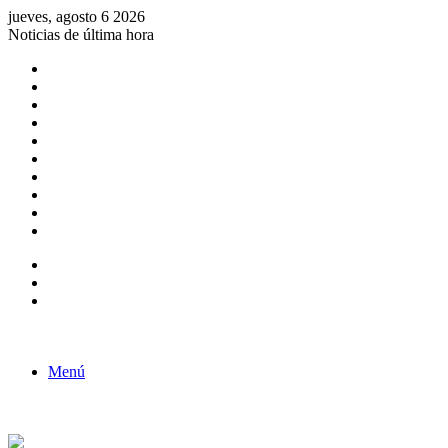
jueves, agosto 6 2026
Noticias de última hora
Consulta de Biólogos por Especialidad
ACTIVIDADES POR EL DÍA DEL BIOLOGO
COMUNICADO
Convocatorias para Biologos a Nivel Nacional
Aviso necrologico
ROL DEL BIOLOGO EN LA SOCIEDAD
TALLER DE FORTALECIMIENTO DE CAPACIDADES
Fiesta de confraternidad
Deporte Institucional
Juramentación del Concejo Directivo Regional 2019-2020
Barra lateral
Publicación al azar
Acceso
Menú