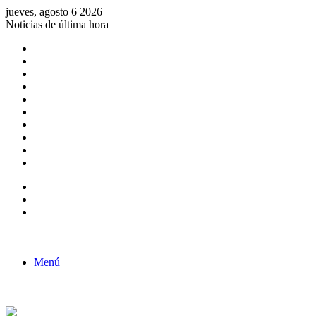
jueves, agosto 6 2026
Noticias de última hora
Consulta de Biólogos por Especialidad
ACTIVIDADES POR EL DÍA DEL BIOLOGO
COMUNICADO
Convocatorias para Biologos a Nivel Nacional
Aviso necrologico
ROL DEL BIOLOGO EN LA SOCIEDAD
TALLER DE FORTALECIMIENTO DE CAPACIDADES
Fiesta de confraternidad
Deporte Institucional
Juramentación del Concejo Directivo Regional 2019-2020
Barra lateral
Publicación al azar
Acceso
Menú