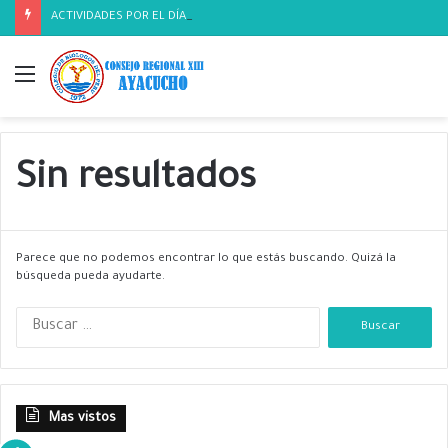
ACTIVIDADES POR EL DÍA DEL BIOLOGO
Menú
Sin resultados
Parece que no podemos encontrar lo que estás buscando. Quizá la
búsqueda pueda ayudarte.
B
u
s
c
a
Mas vistos
r
: