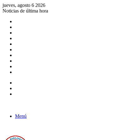
jueves, agosto 6 2026
Noticias de última hora
Consulta de Biólogos por Especialidad
ACTIVIDADES POR EL DÍA DEL BIOLOGO
COMUNICADO
Convocatorias para Biologos a Nivel Nacional
Aviso necrologico
ROL DEL BIOLOGO EN LA SOCIEDAD
TALLER DE FORTALECIMIENTO DE CAPACIDADES
Fiesta de confraternidad
Deporte Institucional
Juramentación del Concejo Directivo Regional 2019-2020
Barra lateral
Publicación al azar
Acceso
Menú