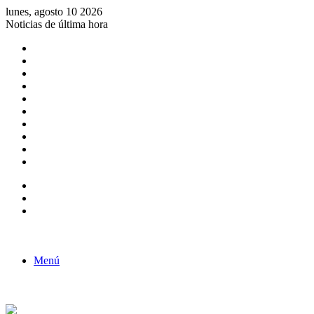
lunes, agosto 10 2026
Noticias de última hora
Consulta de Biólogos por Especialidad
ACTIVIDADES POR EL DÍA DEL BIOLOGO
COMUNICADO
Convocatorias para Biologos a Nivel Nacional
Aviso necrologico
ROL DEL BIOLOGO EN LA SOCIEDAD
TALLER DE FORTALECIMIENTO DE CAPACIDADES
Fiesta de confraternidad
Deporte Institucional
Juramentación del Concejo Directivo Regional 2019-2020
Barra lateral
Publicación al azar
Acceso
Menú