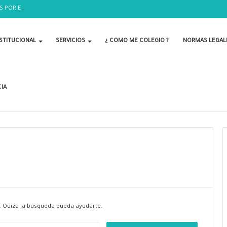
S POR EL DÍA DEL BIOLOGO
STITUCIONAL
SERVICIOS
¿ COMO ME COLEGIO ?
NORMAS LEGAL
IA
 Quizá la búsqueda pueda ayudarte.