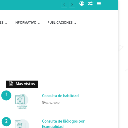
Acceso
Publicación
Barra
al
lateral
ES
INFORMATIVO
PUBLICACIONES
azar
Mas vistos
Consulta de habilidad
03/22/2019
Consulta de Biólogos por
Especialidad