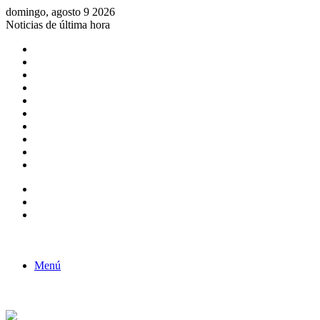
domingo, agosto 9 2026
Noticias de última hora
Consulta de Biólogos por Especialidad
ACTIVIDADES POR EL DÍA DEL BIOLOGO
COMUNICADO
Convocatorias para Biologos a Nivel Nacional
Aviso necrologico
ROL DEL BIOLOGO EN LA SOCIEDAD
TALLER DE FORTALECIMIENTO DE CAPACIDADES
Fiesta de confraternidad
Deporte Institucional
Juramentación del Concejo Directivo Regional 2019-2020
Barra lateral
Publicación al azar
Acceso
Menú