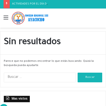
ACTIVIDADES POR EL DÍA DEL BIOLOGO
Menú
Sin resultados
Parece que no podemos encontrar lo que estás buscando. Quizá la
búsqueda pueda ayudarte.
B
u
s
c
a
Mas vistos
r
: