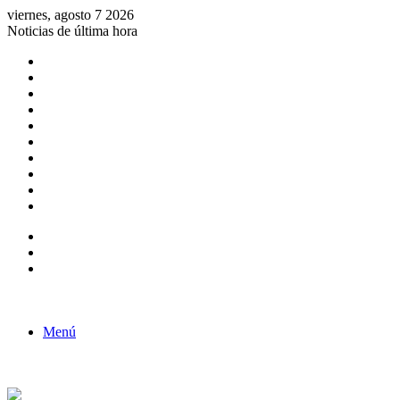
viernes, agosto 7 2026
Noticias de última hora
Consulta de Biólogos por Especialidad
ACTIVIDADES POR EL DÍA DEL BIOLOGO
COMUNICADO
Convocatorias para Biologos a Nivel Nacional
Aviso necrologico
ROL DEL BIOLOGO EN LA SOCIEDAD
TALLER DE FORTALECIMIENTO DE CAPACIDADES
Fiesta de confraternidad
Deporte Institucional
Juramentación del Concejo Directivo Regional 2019-2020
Barra lateral
Publicación al azar
Acceso
Menú