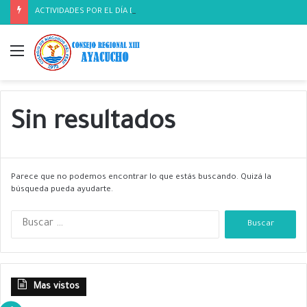
ACTIVIDADES POR EL DÍA DEL BIOLOGO
Menú
Sin resultados
Parece que no podemos encontrar lo que estás buscando. Quizá la
búsqueda pueda ayudarte.
B
u
s
c
a
Mas vistos
r
: