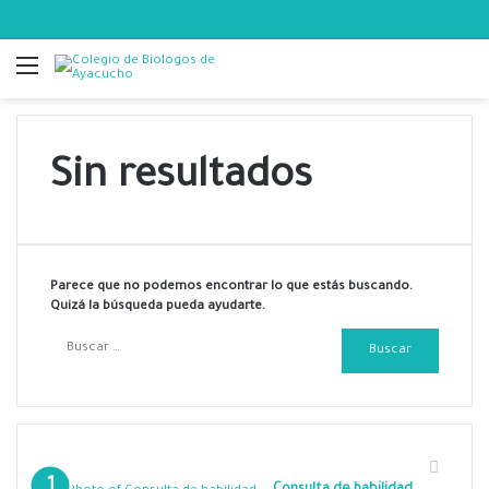
Menú
Sin resultados
Parece que no podemos encontrar lo que estás buscando.
Quizá la búsqueda pueda ayudarte.
B
u
s
c
a
r
Mas vistos
: