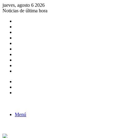
jueves, agosto 6 2026
Noticias de última hora
Consulta de Biólogos por Especialidad
ACTIVIDADES POR EL DÍA DEL BIOLOGO
COMUNICADO
Convocatorias para Biologos a Nivel Nacional
Aviso necrologico
ROL DEL BIOLOGO EN LA SOCIEDAD
TALLER DE FORTALECIMIENTO DE CAPACIDADES
Fiesta de confraternidad
Deporte Institucional
Juramentación del Concejo Directivo Regional 2019-2020
Barra lateral
Publicación al azar
Acceso
Menú