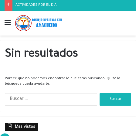
ACTIVIDADES POR EL DÍA DEL BIOLOGO
Menú
Sin resultados
Parece que no podemos encontrar lo que estás buscando. Quizá la
búsqueda pueda ayudarte.
B
u
s
c
a
Mas vistos
r
: