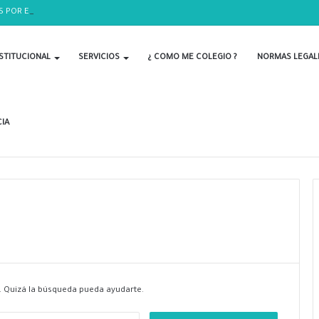
S POR EL DÍA DEL BIOLOGO
STITUCIONAL
SERVICIOS
¿ COMO ME COLEGIO ?
NORMAS LEGAL
IA
 Quizá la búsqueda pueda ayudarte.