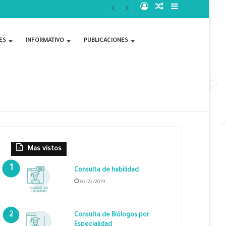
Acceso
Publicación
Barra
al
lateral
ES
INFORMATIVO
PUBLICACIONES
azar
Mas vistos
Consulta de habilidad
03/22/2019
Consulta de Biólogos por
Especialidad