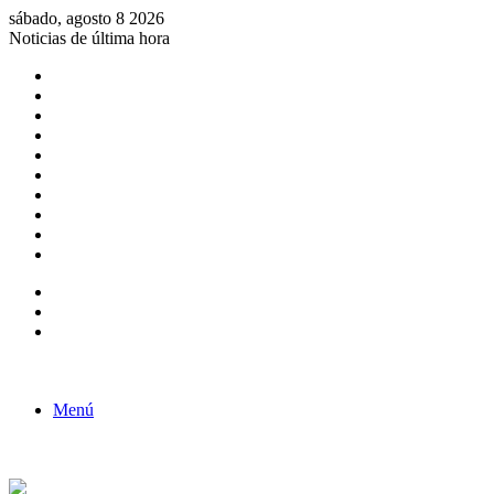
sábado, agosto 8 2026
Noticias de última hora
Consulta de Biólogos por Especialidad
ACTIVIDADES POR EL DÍA DEL BIOLOGO
COMUNICADO
Convocatorias para Biologos a Nivel Nacional
Aviso necrologico
ROL DEL BIOLOGO EN LA SOCIEDAD
TALLER DE FORTALECIMIENTO DE CAPACIDADES
Fiesta de confraternidad
Deporte Institucional
Juramentación del Concejo Directivo Regional 2019-2020
Barra lateral
Publicación al azar
Acceso
Menú