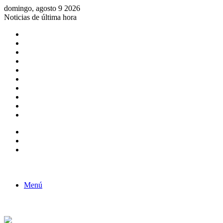
domingo, agosto 9 2026
Noticias de última hora
Consulta de Biólogos por Especialidad
ACTIVIDADES POR EL DÍA DEL BIOLOGO
COMUNICADO
Convocatorias para Biologos a Nivel Nacional
Aviso necrologico
ROL DEL BIOLOGO EN LA SOCIEDAD
TALLER DE FORTALECIMIENTO DE CAPACIDADES
Fiesta de confraternidad
Deporte Institucional
Juramentación del Concejo Directivo Regional 2019-2020
Barra lateral
Publicación al azar
Acceso
Menú