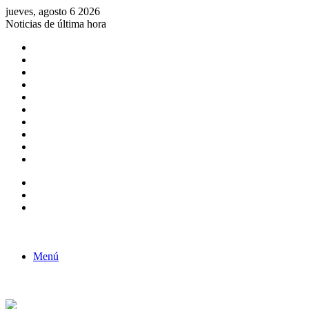
jueves, agosto 6 2026
Noticias de última hora
Consulta de Biólogos por Especialidad
ACTIVIDADES POR EL DÍA DEL BIOLOGO
COMUNICADO
Convocatorias para Biologos a Nivel Nacional
Aviso necrologico
ROL DEL BIOLOGO EN LA SOCIEDAD
TALLER DE FORTALECIMIENTO DE CAPACIDADES
Fiesta de confraternidad
Deporte Institucional
Juramentación del Concejo Directivo Regional 2019-2020
Barra lateral
Publicación al azar
Acceso
Menú