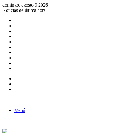
domingo, agosto 9 2026
Noticias de última hora
Consulta de Biólogos por Especialidad
ACTIVIDADES POR EL DÍA DEL BIOLOGO
COMUNICADO
Convocatorias para Biologos a Nivel Nacional
Aviso necrologico
ROL DEL BIOLOGO EN LA SOCIEDAD
TALLER DE FORTALECIMIENTO DE CAPACIDADES
Fiesta de confraternidad
Deporte Institucional
Juramentación del Concejo Directivo Regional 2019-2020
Barra lateral
Publicación al azar
Acceso
Menú