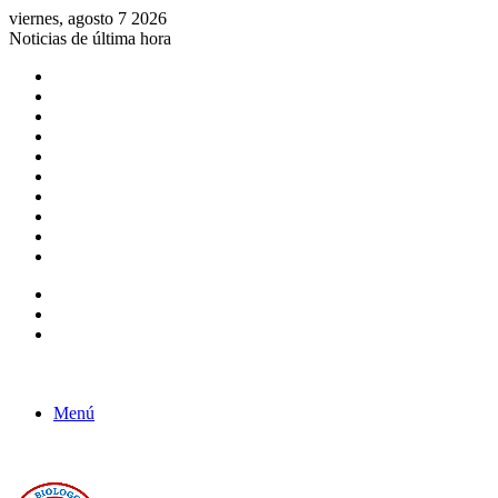
viernes, agosto 7 2026
Noticias de última hora
Consulta de Biólogos por Especialidad
ACTIVIDADES POR EL DÍA DEL BIOLOGO
COMUNICADO
Convocatorias para Biologos a Nivel Nacional
Aviso necrologico
ROL DEL BIOLOGO EN LA SOCIEDAD
TALLER DE FORTALECIMIENTO DE CAPACIDADES
Fiesta de confraternidad
Deporte Institucional
Juramentación del Concejo Directivo Regional 2019-2020
Barra lateral
Publicación al azar
Acceso
Menú