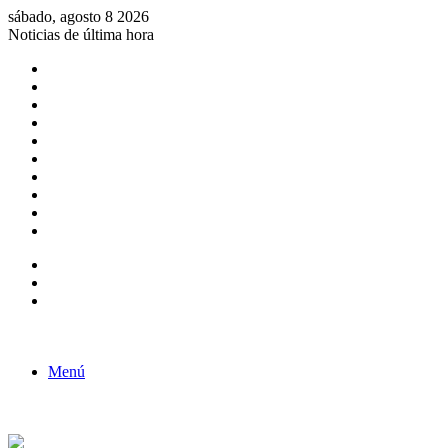
sábado, agosto 8 2026
Noticias de última hora
Consulta de Biólogos por Especialidad
ACTIVIDADES POR EL DÍA DEL BIOLOGO
COMUNICADO
Convocatorias para Biologos a Nivel Nacional
Aviso necrologico
ROL DEL BIOLOGO EN LA SOCIEDAD
TALLER DE FORTALECIMIENTO DE CAPACIDADES
Fiesta de confraternidad
Deporte Institucional
Juramentación del Concejo Directivo Regional 2019-2020
Barra lateral
Publicación al azar
Acceso
Menú