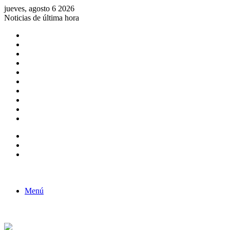
jueves, agosto 6 2026
Noticias de última hora
Consulta de Biólogos por Especialidad
ACTIVIDADES POR EL DÍA DEL BIOLOGO
COMUNICADO
Convocatorias para Biologos a Nivel Nacional
Aviso necrologico
ROL DEL BIOLOGO EN LA SOCIEDAD
TALLER DE FORTALECIMIENTO DE CAPACIDADES
Fiesta de confraternidad
Deporte Institucional
Juramentación del Concejo Directivo Regional 2019-2020
Barra lateral
Publicación al azar
Acceso
Menú