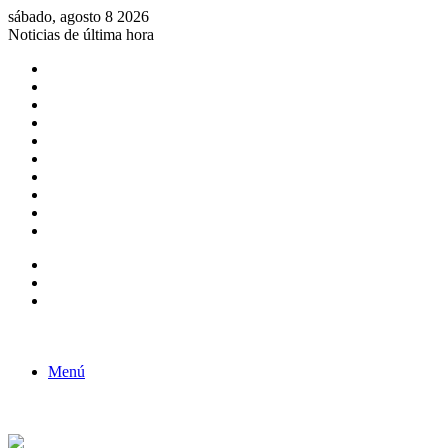
sábado, agosto 8 2026
Noticias de última hora
Consulta de Biólogos por Especialidad
ACTIVIDADES POR EL DÍA DEL BIOLOGO
COMUNICADO
Convocatorias para Biologos a Nivel Nacional
Aviso necrologico
ROL DEL BIOLOGO EN LA SOCIEDAD
TALLER DE FORTALECIMIENTO DE CAPACIDADES
Fiesta de confraternidad
Deporte Institucional
Juramentación del Concejo Directivo Regional 2019-2020
Barra lateral
Publicación al azar
Acceso
Menú