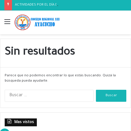
ACTIVIDADES POR EL DÍA DEL BIOLOGO
Menú
Sin resultados
Parece que no podemos encontrar lo que estás buscando. Quizá la
búsqueda pueda ayudarte.
B
u
s
c
a
Mas vistos
r
: