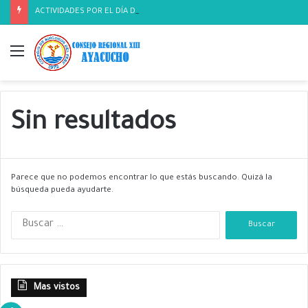
ACTIVIDADES POR EL DÍA DEL BIOLOGO
Menú
Sin resultados
Parece que no podemos encontrar lo que estás buscando. Quizá la
búsqueda pueda ayudarte.
B
u
s
c
a
Mas vistos
r
: