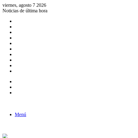
viernes, agosto 7 2026
Noticias de última hora
Consulta de Biólogos por Especialidad
ACTIVIDADES POR EL DÍA DEL BIOLOGO
COMUNICADO
Convocatorias para Biologos a Nivel Nacional
Aviso necrologico
ROL DEL BIOLOGO EN LA SOCIEDAD
TALLER DE FORTALECIMIENTO DE CAPACIDADES
Fiesta de confraternidad
Deporte Institucional
Juramentación del Concejo Directivo Regional 2019-2020
Barra lateral
Publicación al azar
Acceso
Menú