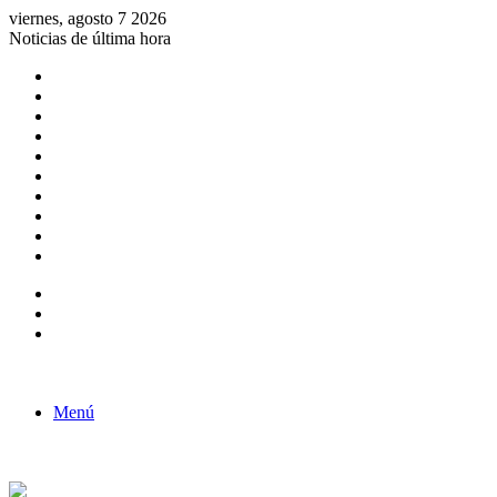
viernes, agosto 7 2026
Noticias de última hora
Consulta de Biólogos por Especialidad
ACTIVIDADES POR EL DÍA DEL BIOLOGO
COMUNICADO
Convocatorias para Biologos a Nivel Nacional
Aviso necrologico
ROL DEL BIOLOGO EN LA SOCIEDAD
TALLER DE FORTALECIMIENTO DE CAPACIDADES
Fiesta de confraternidad
Deporte Institucional
Juramentación del Concejo Directivo Regional 2019-2020
Barra lateral
Publicación al azar
Acceso
Menú