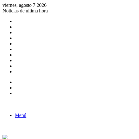
viernes, agosto 7 2026
Noticias de última hora
Consulta de Biólogos por Especialidad
ACTIVIDADES POR EL DÍA DEL BIOLOGO
COMUNICADO
Convocatorias para Biologos a Nivel Nacional
Aviso necrologico
ROL DEL BIOLOGO EN LA SOCIEDAD
TALLER DE FORTALECIMIENTO DE CAPACIDADES
Fiesta de confraternidad
Deporte Institucional
Juramentación del Concejo Directivo Regional 2019-2020
Barra lateral
Publicación al azar
Acceso
Menú