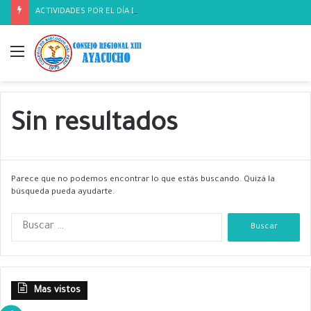
ACTIVIDADES POR EL DÍA DEL BIOLOGO
Menú
Sin resultados
Parece que no podemos encontrar lo que estás buscando. Quizá la
búsqueda pueda ayudarte.
B
u
s
c
a
Mas vistos
r
: