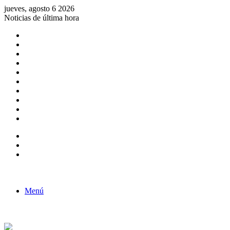
jueves, agosto 6 2026
Noticias de última hora
Consulta de Biólogos por Especialidad
ACTIVIDADES POR EL DÍA DEL BIOLOGO
COMUNICADO
Convocatorias para Biologos a Nivel Nacional
Aviso necrologico
ROL DEL BIOLOGO EN LA SOCIEDAD
TALLER DE FORTALECIMIENTO DE CAPACIDADES
Fiesta de confraternidad
Deporte Institucional
Juramentación del Concejo Directivo Regional 2019-2020
Barra lateral
Publicación al azar
Acceso
Menú