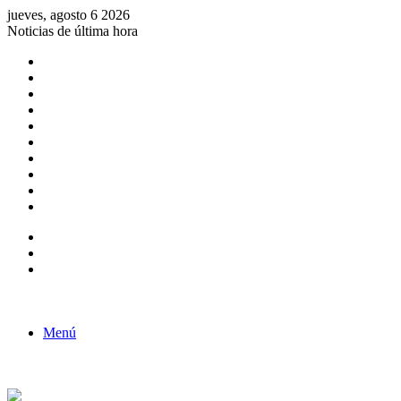
jueves, agosto 6 2026
Noticias de última hora
Consulta de Biólogos por Especialidad
ACTIVIDADES POR EL DÍA DEL BIOLOGO
COMUNICADO
Convocatorias para Biologos a Nivel Nacional
Aviso necrologico
ROL DEL BIOLOGO EN LA SOCIEDAD
TALLER DE FORTALECIMIENTO DE CAPACIDADES
Fiesta de confraternidad
Deporte Institucional
Juramentación del Concejo Directivo Regional 2019-2020
Barra lateral
Publicación al azar
Acceso
Menú