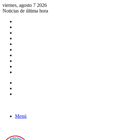
viernes, agosto 7 2026
Noticias de última hora
Consulta de Biólogos por Especialidad
ACTIVIDADES POR EL DÍA DEL BIOLOGO
COMUNICADO
Convocatorias para Biologos a Nivel Nacional
Aviso necrologico
ROL DEL BIOLOGO EN LA SOCIEDAD
TALLER DE FORTALECIMIENTO DE CAPACIDADES
Fiesta de confraternidad
Deporte Institucional
Juramentación del Concejo Directivo Regional 2019-2020
Barra lateral
Publicación al azar
Acceso
Menú