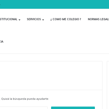
S POR EL DÍA DEL BIOLOGO
STITUCIONAL
SERVICIOS
¿ COMO ME COLEGIO ?
NORMAS LEGAL
IA
 Quizá la búsqueda pueda ayudarte.