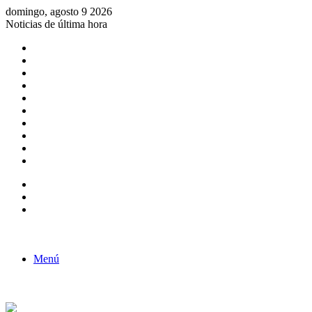
domingo, agosto 9 2026
Noticias de última hora
Consulta de Biólogos por Especialidad
ACTIVIDADES POR EL DÍA DEL BIOLOGO
COMUNICADO
Convocatorias para Biologos a Nivel Nacional
Aviso necrologico
ROL DEL BIOLOGO EN LA SOCIEDAD
TALLER DE FORTALECIMIENTO DE CAPACIDADES
Fiesta de confraternidad
Deporte Institucional
Juramentación del Concejo Directivo Regional 2019-2020
Barra lateral
Publicación al azar
Acceso
Menú