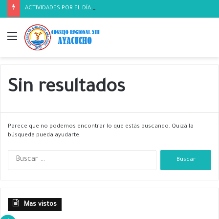
ACTIVIDADES POR EL DÍA DEL BIOLOGO
Menú
Sin resultados
Parece que no podemos encontrar lo que estás buscando. Quizá la
búsqueda pueda ayudarte.
B
u
s
c
a
Mas vistos
r
: