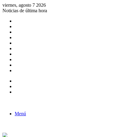
viernes, agosto 7 2026
Noticias de última hora
Consulta de Biólogos por Especialidad
ACTIVIDADES POR EL DÍA DEL BIOLOGO
COMUNICADO
Convocatorias para Biologos a Nivel Nacional
Aviso necrologico
ROL DEL BIOLOGO EN LA SOCIEDAD
TALLER DE FORTALECIMIENTO DE CAPACIDADES
Fiesta de confraternidad
Deporte Institucional
Juramentación del Concejo Directivo Regional 2019-2020
Barra lateral
Publicación al azar
Acceso
Menú