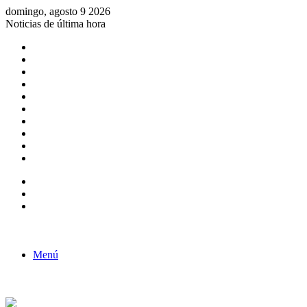
domingo, agosto 9 2026
Noticias de última hora
Consulta de Biólogos por Especialidad
ACTIVIDADES POR EL DÍA DEL BIOLOGO
COMUNICADO
Convocatorias para Biologos a Nivel Nacional
Aviso necrologico
ROL DEL BIOLOGO EN LA SOCIEDAD
TALLER DE FORTALECIMIENTO DE CAPACIDADES
Fiesta de confraternidad
Deporte Institucional
Juramentación del Concejo Directivo Regional 2019-2020
Barra lateral
Publicación al azar
Acceso
Menú