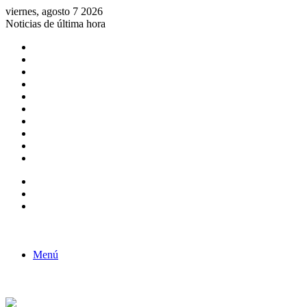
viernes, agosto 7 2026
Noticias de última hora
Consulta de Biólogos por Especialidad
ACTIVIDADES POR EL DÍA DEL BIOLOGO
COMUNICADO
Convocatorias para Biologos a Nivel Nacional
Aviso necrologico
ROL DEL BIOLOGO EN LA SOCIEDAD
TALLER DE FORTALECIMIENTO DE CAPACIDADES
Fiesta de confraternidad
Deporte Institucional
Juramentación del Concejo Directivo Regional 2019-2020
Barra lateral
Publicación al azar
Acceso
Menú