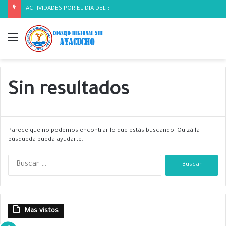
ACTIVIDADES POR EL DÍA DEL BIOLOGO
Menú
Sin resultados
Parece que no podemos encontrar lo que estás buscando. Quizá la
búsqueda pueda ayudarte.
B
u
s
c
a
Mas vistos
r
: