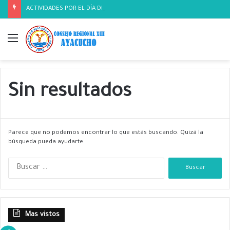
ACTIVIDADES POR EL DÍA DEL BIOLOGO
Menú
Sin resultados
Parece que no podemos encontrar lo que estás buscando. Quizá la
búsqueda pueda ayudarte.
B
u
s
c
a
Mas vistos
r
: