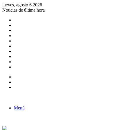
jueves, agosto 6 2026
Noticias de última hora
Consulta de Biólogos por Especialidad
ACTIVIDADES POR EL DÍA DEL BIOLOGO
COMUNICADO
Convocatorias para Biologos a Nivel Nacional
Aviso necrologico
ROL DEL BIOLOGO EN LA SOCIEDAD
TALLER DE FORTALECIMIENTO DE CAPACIDADES
Fiesta de confraternidad
Deporte Institucional
Juramentación del Concejo Directivo Regional 2019-2020
Barra lateral
Publicación al azar
Acceso
Menú